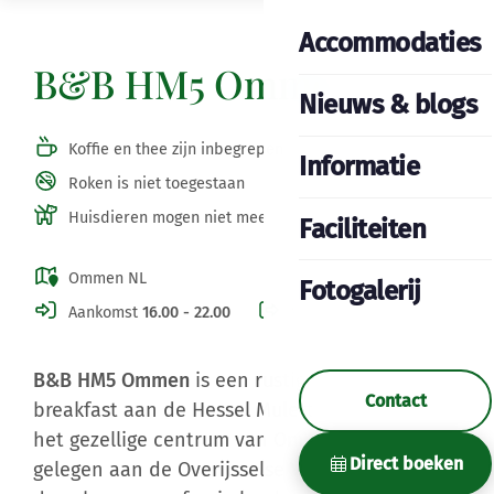
Accommodaties
B&B HM5 Ommen
Nieuws & blogs
Koffie en thee zijn inbegrepen
Informatie
Roken is niet toegestaan
Huisdieren mogen niet mee
Faciliteiten
Ommen NL
Fotogalerij
Aankomst
16.00 - 22.00
Vertrek
10.30
B&B HM5 Ommen
is een rustig gelegen bed &
Contact
breakfast aan de Hessel Mulertstraat, dichtbij
het gezellige centrum van Ommen, prachtig
Direct boeken
gelegen aan de Overijsselse Vecht en omringd
door bossen en fraaie landgoederen. Het